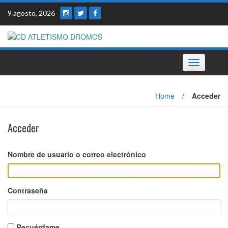
Skip
9 agosto, 2026
to
content
Toggle
navigation
Home
/
Acceder
Acceder
Nombre de usuario o correo electrónico
Contraseña
Recuérdame