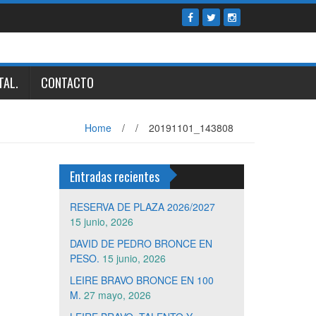
TAL.
CONTACTO
Home
/
/
20191101_143808
Entradas recientes
RESERVA DE PLAZA 2026/2027
15 junio, 2026
DAVID DE PEDRO BRONCE EN
PESO.
15 junio, 2026
LEIRE BRAVO BRONCE EN 100
M.
27 mayo, 2026