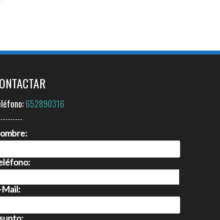
ONTACTAR
eléfono:
652890316
----------
ombre:
eléfono:
-Mail:
sunto: