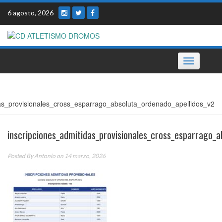
Skip
6 agosto, 2026
to
content
Toggle
navigation
das_provisionales_cross_esparrago_absoluta_ordenado_apellidos_v2
inscripciones_admitidas_provisionales_cross_esparrago_a
Posted By
Antonio
on 14 marzo, 2026