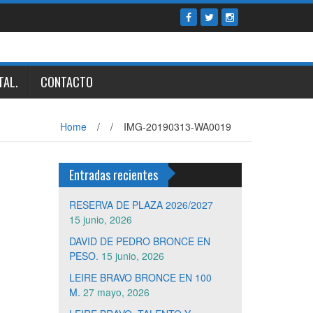
TAL.
CONTACTO
Home
/
/
IMG-20190313-WA0019
Entradas recientes
RESERVA DE PLAZA 2026/2027
15 junio, 2026
DAVID DE PEDRO BRONCE EN
PESO.
15 junio, 2026
LEIRE BRAVO BRONCE EN 100
M.
27 mayo, 2026