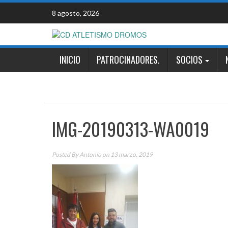
Skip
8 agosto, 2026
to
content
INICIO
PATROCINADORES.
SOCIOS
IMG-20190313-WA0019
Posted By
Antonio
on 13 marzo, 2019