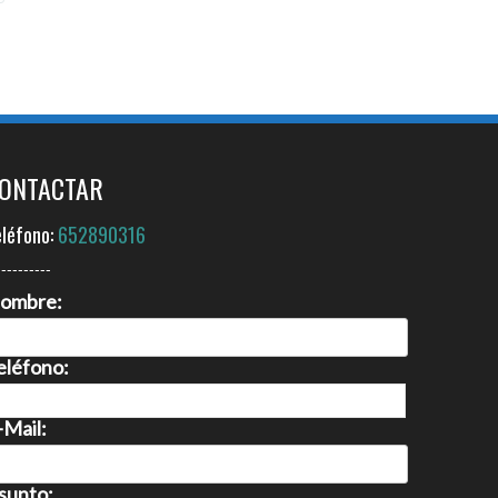
ONTACTAR
eléfono:
652890316
----------
ombre:
eléfono:
-Mail:
sunto: