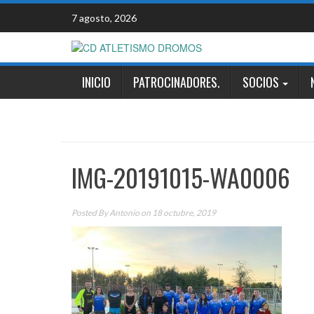
Skip
7 agosto, 2026
to
content
INICIO
PATROCINADORES.
SOCIOS
IMG-20191015-WA0006
Posted By
Antonio
on 18 octubre, 2019