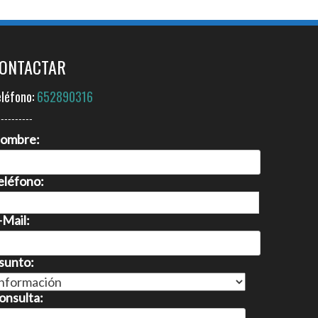
ONTACTAR
eléfono:
652890316
----------
ombre:
eléfono:
-Mail:
sunto:
onsulta: