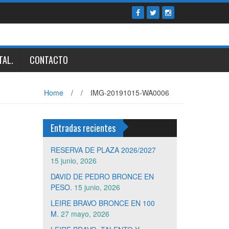
TAL.
CONTACTO
Home
/
/
IMG-20191015-WA0006
Entradas recientes
RESERVA DE PLAZA 2026/2027
15 junio, 2026
DAVID DE PEDRO BRONCE EN
PESO.
15 junio, 2026
LEIRE BRAVO BRONCE EN 100
M.
27 mayo, 2026