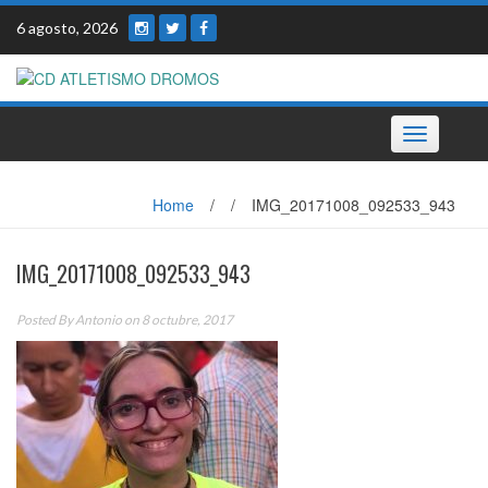
Skip
6 agosto, 2026
to
content
Toggle
navigation
Home
/
/
IMG_20171008_092533_943
IMG_20171008_092533_943
Posted By
Antonio
on 8 octubre, 2017