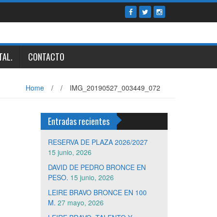
TAL.
CONTACTO
Home
/
/
IMG_20190527_003449_072
Entradas recientes
RESERVA DE PLAZA 2026/2027
15 junio, 2026
DAVID DE PEDRO BRONCE EN
PESO.
15 junio, 2026
LEIRE BRAVO BRONCE EN 100
M.
27 mayo, 2026