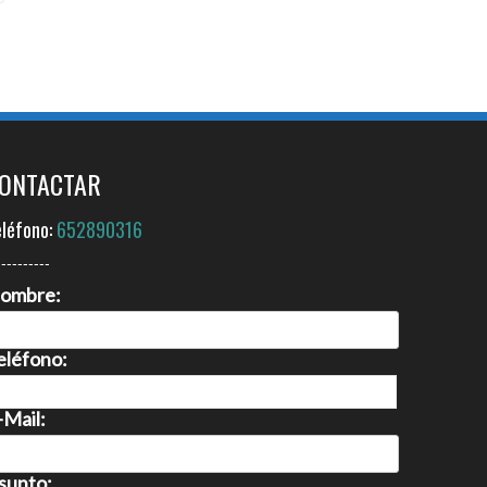
ONTACTAR
eléfono:
652890316
----------
ombre:
eléfono:
-Mail:
sunto: