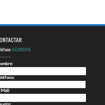
ONTACTAR
eléfono:
652890316
----------
ombre:
eléfono:
-Mail:
sunto: