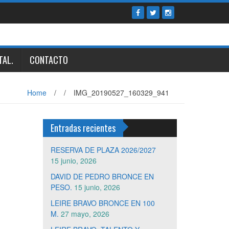
TAL.
CONTACTO
Home
/
/
IMG_20190527_160329_941
Entradas recientes
RESERVA DE PLAZA 2026/2027
15 junio, 2026
DAVID DE PEDRO BRONCE EN
PESO.
15 junio, 2026
LEIRE BRAVO BRONCE EN 100
M.
27 mayo, 2026