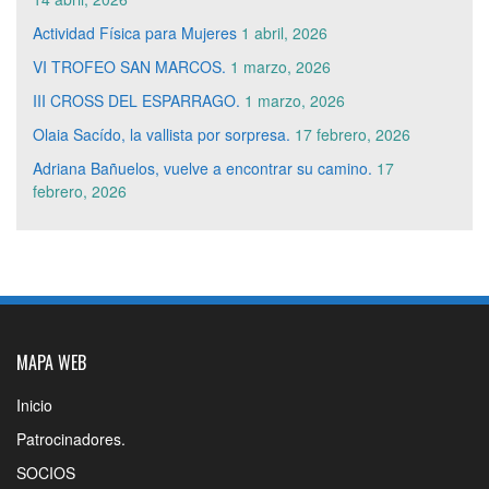
Actividad Física para Mujeres
1 abril, 2026
VI TROFEO SAN MARCOS.
1 marzo, 2026
III CROSS DEL ESPARRAGO.
1 marzo, 2026
Olaia Sacído, la vallista por sorpresa.
17 febrero, 2026
Adriana Bañuelos, vuelve a encontrar su camino.
17
febrero, 2026
MAPA WEB
Inicio
Patrocinadores.
SOCIOS