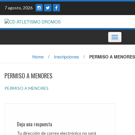
Skip
7 agosto, 2026
to
content
Toggle
navigation
Home
/
Inscripciones
/
PERMISO A MENORES
PERMISO A MENORES
PERMISO A MENORES
Deja una respuesta
Tu dirección de correo electrónico no será