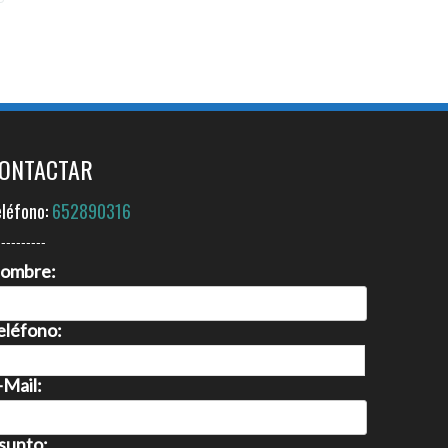
ONTACTAR
eléfono:
652890316
----------
ombre:
eléfono:
-Mail:
sunto: