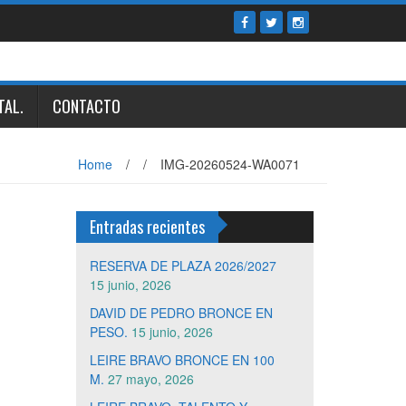
TAL.
CONTACTO
Home
/
/
IMG-20260524-WA0071
Entradas recientes
RESERVA DE PLAZA 2026/2027
15 junio, 2026
DAVID DE PEDRO BRONCE EN
PESO.
15 junio, 2026
LEIRE BRAVO BRONCE EN 100
M.
27 mayo, 2026