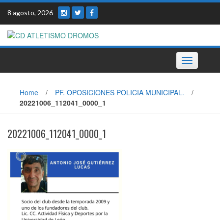
Skip
8 agosto, 2026
to
content
Toggle
navigation
Home
/
PF. OPOSICIONES POLICIA MUNICIPAL.
/
20221006_112041_0000_1
20221006_112041_0000_1