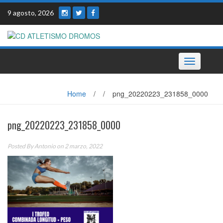
Skip
9 agosto, 2026
to
content
Toggle
navigation
Home
/
/
png_20220223_231858_0000
png_20220223_231858_0000
Posted By
Antonio
on 2 marzo, 2022