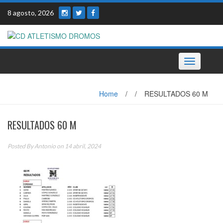
Skip
8 agosto, 2026
to
content
Toggle
navigation
Home
/
/
RESULTADOS 60 M
RESULTADOS 60 M
Posted By
Antonio
on 14 abril, 2024