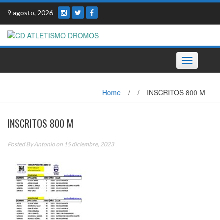
Skip
9 agosto, 2026
to
content
Toggle
navigation
Home
/
/
INSCRITOS 800 M
INSCRITOS 800 M
Posted By
Antonio
on 15 diciembre, 2023