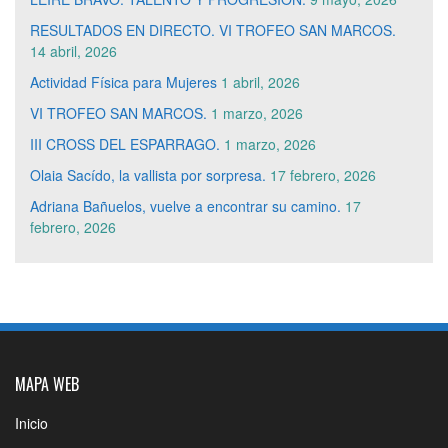
RESULTADOS EN DIRECTO. VI TROFEO SAN MARCOS.
14 abril, 2026
Actividad Física para Mujeres
1 abril, 2026
VI TROFEO SAN MARCOS.
1 marzo, 2026
III CROSS DEL ESPARRAGO.
1 marzo, 2026
Olaia Sacído, la vallista por sorpresa.
17 febrero, 2026
Adriana Bañuelos, vuelve a encontrar su camino.
17
febrero, 2026
MAPA WEB
Inicio